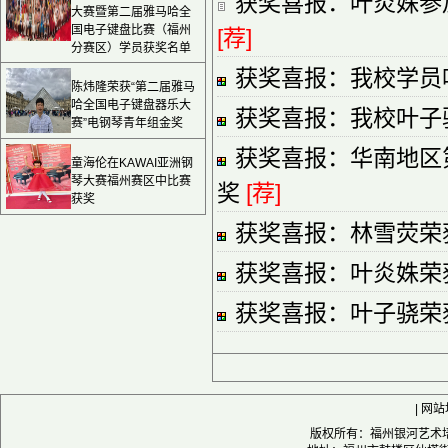
获奖喜报：叶炎姝参
大赛暨第二届雅马哈全
国电子键盘比赛（福州
[荐]
分赛区）学员获奖名单
获奖喜报：我校学员
陈炜隆荣获“第二届雅马
哈全国电子键盘器乐大
获奖喜报：我校叶子
赛”电钢琴青年组金奖
获奖喜报：华南地区
童海伦在KAWAI亚洲钢
琴大赛福州赛区中比赛
奖
[荐]
获奖
获奖喜报：林雪荧荣
获奖喜报：叶炎姝荣
获奖喜报：叶子骁荣
|
网站
版权所有：福州银河艺术培训