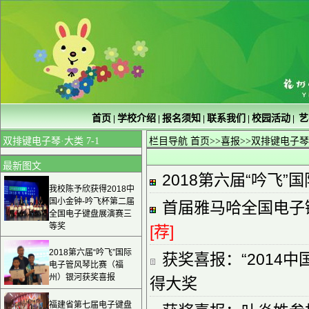
首页
学校介绍
报名须知
联系我们
校园活动
艺
|
|
|
|
|
双排键电子琴·大类 7-1
栏目导航
首页
>>
喜报
>>双排键电子琴
最新图文
2018第六届“吟飞
我校陈予欣获得2018中
国小金钟-吟飞杯第二届
首届雅马哈全国电子
全国电子键盘展演赛三
等奖
[荐]
2018第六届“吟飞”国际
获奖喜报：“2014
电子管风琴比赛（福
州）银河获奖喜报
得大奖
福建省第七届电子键盘