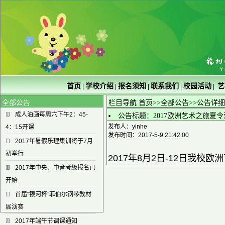
首页
学校介绍
报名须知
联系我们
校园活动
艺
|
|
|
|
|
全部公告
栏目导航
首页
>>
全部公告
>>公告详
成人油画每周六下午2：45-
公告标题：2017欧洲艺术之旅夏令
发布人：yinhe
4：15开课
发布时间：2017-5-9 21:42:00
2017年暑假乐理集训将于7月
初举行
2017年8月2日-12日我
2017年中央、中音考级报名已
开始
首届“银河杯”菲伯尔钢琴教材
展演赛
2017年端午节调课通知