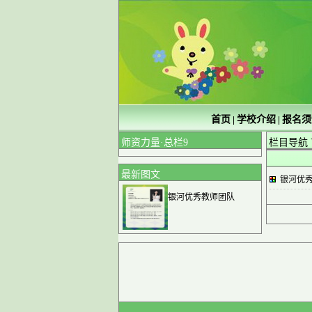
首页
学校介绍
报名须
|
|
师资力量·总栏9
栏目导航
最新图文
银河优
银河优秀教师团队