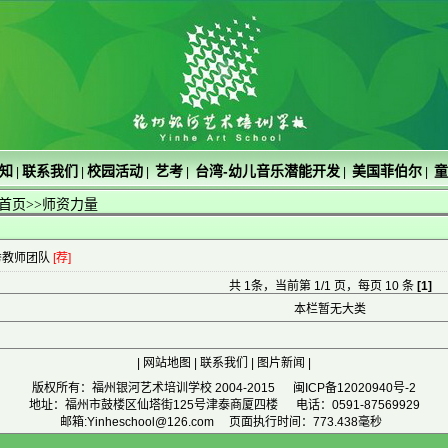
知
联系我们
校园活动
艺考
台湾-幼儿音乐潜能开发
美国菲伯尔
童
|
|
|
|
|
|
首页
>>师资力量
秀教师团队
[荐]
共 1条，当前第 1/1 页，每页 10 条
[1]
本栏暂无大类
|
网站地图
|
联系我们
|
图片新闻
|
版权所有：福州银河艺术培训学校 2004-2015
闽ICP备12020940号-2
地址：福州市鼓楼区仙塔街125号津泰商厦四楼 电话：0591-87569929
邮箱:Yinheschool@126.com 页面执行时间：773.438毫秒