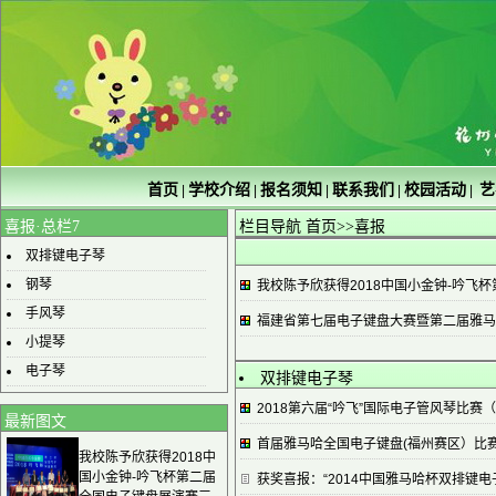
首页
学校介绍
报名须知
联系我们
校园活动
艺
|
|
|
|
|
喜报·总栏7
栏目导航
首页
>>喜报
双排键电子琴
钢琴
我校陈予欣获得2018中国小金钟-吟飞
手风琴
福建省第七届电子键盘大赛暨第二届雅马
小提琴
电子琴
双排键电子琴
2018第六届“吟飞”国际电子管风琴比赛
最新图文
首届雅马哈全国电子键盘(福州赛区）比
我校陈予欣获得2018中
国小金钟-吟飞杯第二届
获奖喜报：“2014中国雅马哈杯双排键