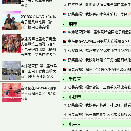
全国电子键盘展演赛三
获奖喜报：叶炎姝参加福建省第四届电子
等奖
获奖喜报：我校学员叶炎姝荣获一等奖
[
2018第六届“吟飞”国际
电子管风琴比赛（福
钢琴
州）银河获奖喜报
陈炜隆荣获“第二届雅马哈全国电子键盘
福建省第七届电子键盘
童海伦在KAWAI亚洲钢琴大赛福州赛区
大赛暨第二届雅马哈全
国电子键盘比赛（福州
获奖喜报：福州市第20届中小学生钢琴
分赛区）学员获奖名单
获奖喜报：我校陈炜隆长三角地区钢琴邀
陈炜隆荣获“第二届雅马
获奖喜报：福州市“金葵花”杯钢琴比赛我
哈全国电子键盘器乐大
赛”电钢琴青年组金奖
手风琴
获奖喜报：福建省第十三届手风琴比赛我
童海伦在KAWAI亚洲钢
琴大赛福州赛区中比赛
小提琴
获奖
获奖喜报：我校学员林英、林理明、魏岩
获奖喜报：第三届世界华人艺术节我校选
电子琴