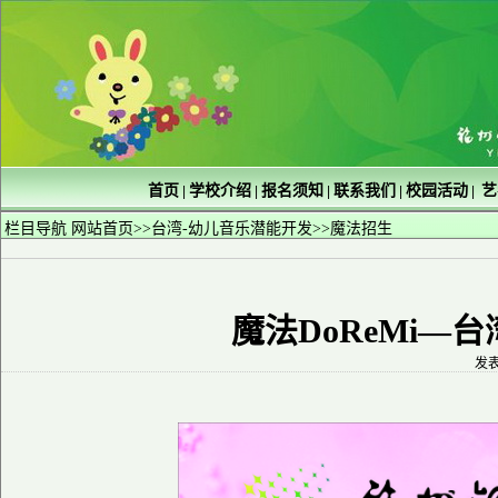
首页
学校介绍
报名须知
联系我们
校园活动
艺
|
|
|
|
|
栏目导航
网站首页
>>
台湾-幼儿音乐潜能开发
>>
魔法招生
魔法DoReMi
发表