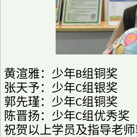
黄渲雅：少年
组铜奖
B
张天予：少年
组银奖
C
郭先瑾：少年
组铜奖
C
陈晋扬：少年
组优秀奖
C
祝贺以上学员及指导老师