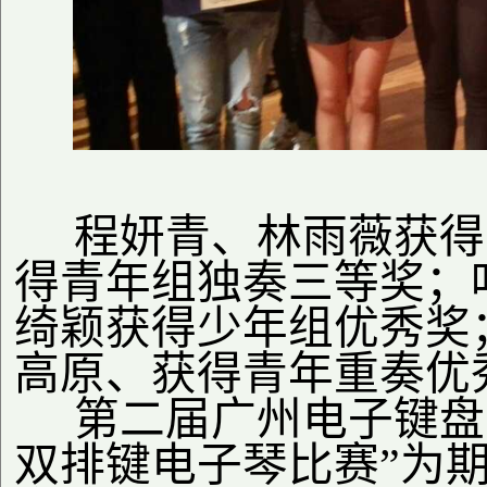
程妍青、林雨薇获得
得青年组独奏三等奖；
绮颖获得少年组优秀奖
高原、获得青年重奏优
第二届广州电子键盘艺
双排键电子琴比赛”为