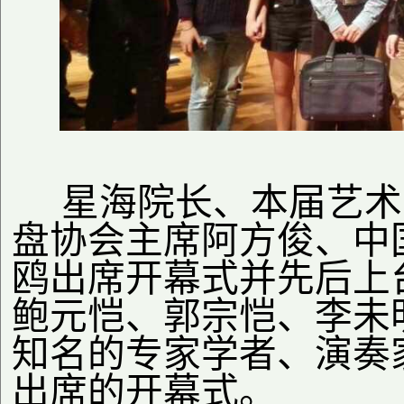
星海院长、本届艺术
盘协会主席阿方俊、中
鸥出席开幕式并先后上
鲍元恺、郭宗恺、李未
知名的专家学者、演奏
出席的开幕式。