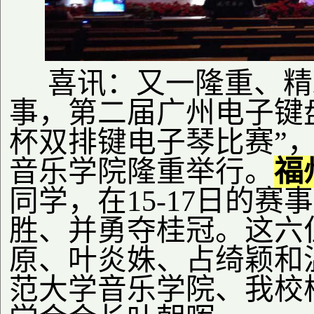
喜讯：又一隆重、精
事，第二届广州电子键盘
杯双排键电子琴比赛”，
音乐学院隆重举行。
福
同学，在15-17日的
胜、并勇夺桂冠。这六
原、叶炎姝、占绮颖和
范大学音乐学院、我校