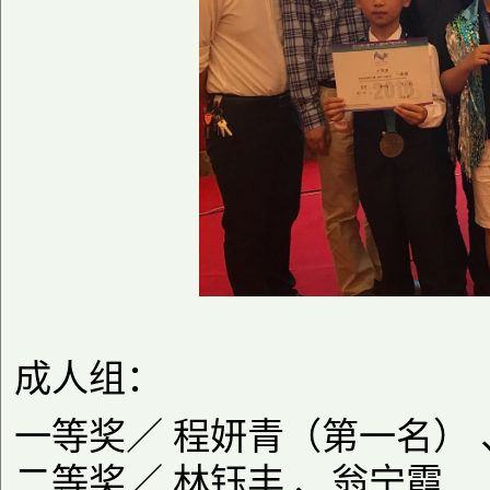
成人组：
一等奖／ 程妍青（第一名） 
二等奖／ 林钰丰 、翁宁霞