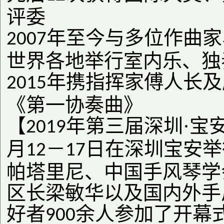
评委
年至今与多位作曲家
2007
世界各地举行室内乐、独
年携指挥家傅人长及
2015
《第一协奏曲》
【
年第三届深圳·宝
2019
月
－
日在深圳宝安举
12
17
帕塔里尼、中国手风琴学
区长梁敏华以及国内外手
好者
余人参加了开幕
900