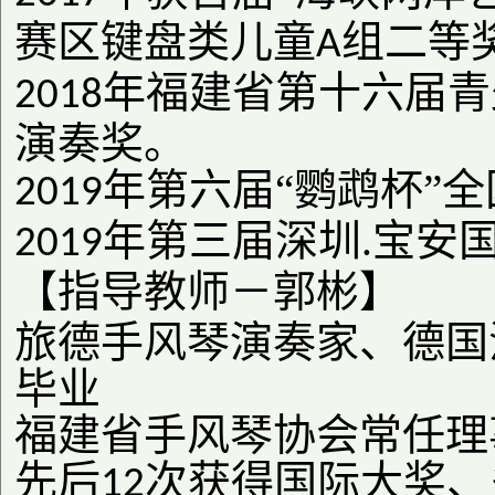
赛区键盘类儿童
组二等
A
年福建省第十六届青
2018
演奏奖。
年第六届“鹦鹉杯”
2019
年第三届深圳
宝安
2019
.
【指导教师－郭彬】
旅德手风琴演奏家、德国
毕业
福建省手风琴协会常任理
先后
次获得国际大奖、
12