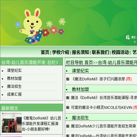
首页
学校介绍
报名须知
联系我们
校园活动
艺
|
|
|
|
|
台湾-幼儿音乐潜能开发·总栏3
栏目导航
首页
>>台湾-幼儿音乐潜能
课堂纪实
课堂纪实
教材加盟
《魔法DoReMi》孩子们兴趣浓厚
[荐]
魔法招生
教材加盟
成果汇报
魔法《DoReMi》台湾音乐潜能课程-寻
可爱的魔法卡小精灵NICOLE与KEVIN
[荐
最新图文
魔法招生
《魔鬼DoReMi》幼儿音
乐潜能开发课程汇报演
魔法DoReMi少儿音乐潜能开发招生简章
出-小朋友都好棒!
魔法DoReMi—台湾幼儿音乐潜能开发招