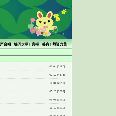
声合唱
银河之星
喜报
美育
师资力量
|
|
|
|
|
07.04 [5186]
02.19 [4575]
10.04 [4817]
05.25 [3604]
06.03 [3500]
10.12 [4849]