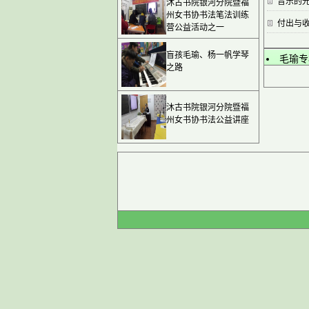
音乐的
沐古书院银河分院暨福
州女书协书法笔法训练
付出与收
营公益活动之一
盲孩毛瑜、杨一帆学琴
毛瑜专
之路
沐古书院银河分院暨福
州女书协书法公益讲座