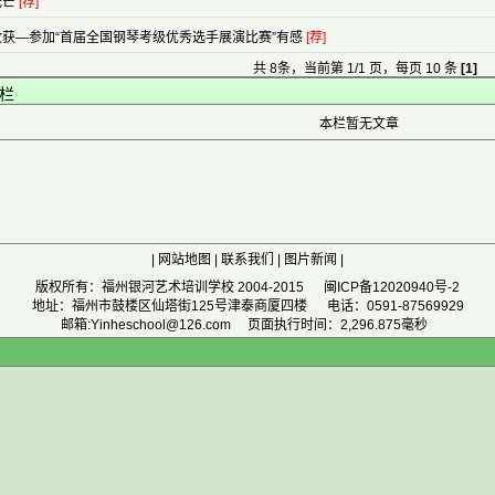
光芒
[荐]
获—参加“首届全国钢琴考级优秀选手展演比赛”有感
[荐]
共 8条，当前第 1/1 页，每页 10 条
[1]
栏
本栏暂无文章
|
网站地图
|
联系我们
|
图片新闻
|
版权所有：福州银河艺术培训学校 2004-2015
闽ICP备12020940号-2
地址：福州市鼓楼区仙塔街125号津泰商厦四楼 电话：0591-87569929
邮箱:Yinheschool@126.com 页面执行时间：2,296.875毫秒