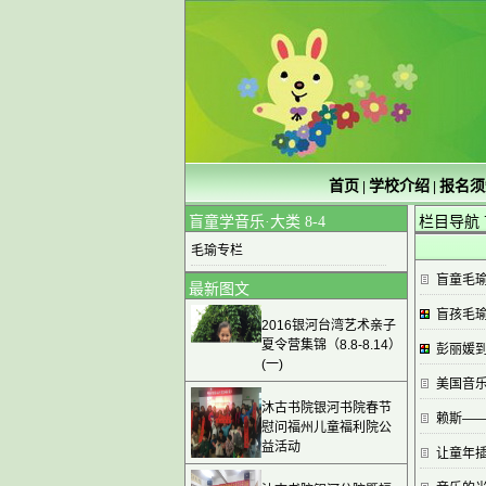
首页
学校介绍
报名须
|
|
盲童学音乐·大类 8-4
栏目导航
毛瑜专栏
盲童毛
最新图文
盲孩毛
2016银河台湾艺术亲子
夏令营集锦（8.8-8.14）
彭丽媛
(一)
美国音
沐古书院银河书院春节
赖斯—
慰问福州儿童福利院公
益活动
让童年