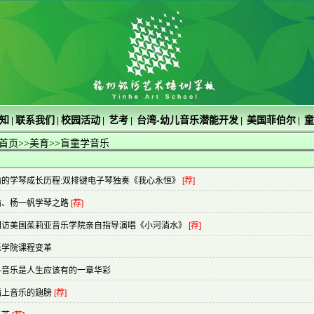
知
联系我们
校园活动
艺考
台湾-幼儿音乐潜能开发
美国菲伯尔
童
|
|
|
|
|
|
首页
>>
美育
>>盲童学音乐
瑜的学琴成长历程:双排键电子琴独奏《我心永恒》
[荐]
瑜、杨一帆学琴之路
[荐]
到访美国茱莉亚音乐学院亲自指导演唱《小河淌水》
[荐]
乐学院课程变革
—音乐是人生应该有的一章华彩
插上音乐的翅膀
[荐]